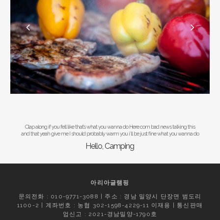
Clap along if you fell like that’s what you wanna do Here com bad news talking this
and that yeah give me I should probably warm you i’ll be just fine what you wanna do
Hello, Camping
아리아글램핑
문의전화 : 010-9771-3088 | 주소 : 경남 밀양시 단장면 범도리
1100-2 | 계좌번호 : 농협 302-1598-4229-11 이재용 | 통신판매
업신고 : 2021-경남밀양-1790호