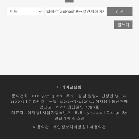
검색
글쓰기
아리아글램핑
문의전화 : 010-9771-3088 | 주소 : 경남 밀양시 단장면 범도리
1100-2 | 계좌번호 : 농협 302-1598-4229-11 이재용 | 통신판매
업신고 : 2021-경남밀양-1790호
대표자 : 이재용| 사업자등록번호 : 878-25-01410 | Design By
만날기획
&
스맨
이용약관
|
개인정보처리방침
|
여행약관