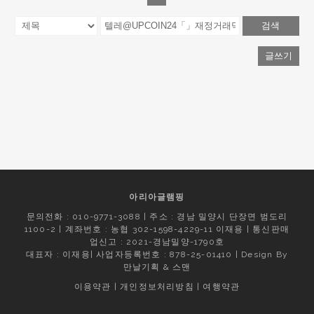
검색
글쓰기
아리아글램핑
문의전화 : 010-9771-3088 | 주소 : 경남 밀양시 단장면 범도리
1100-2 | 계좌번호 : 농협 302-1598-4229-11 이재용 | 통신판매
업신고 : 2021-경남밀양-1790호
대표자 : 이재용| 사업자등록번호 : 878-25-01410 | Design By
만날기획
&
스맨
이용약관
|
개인정보처리방침
|
여행약관