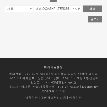
검색
글쓰기
아리아글램핑
문의전화 : 010-9771-3088 | 주소 : 경남 밀양시 단장면 범도리
1100-2 | 계좌번호 : 농협 302-1598-4229-11 이재용 | 통신판매
업신고 : 2021-경남밀양-1790호
대표자 : 이재용| 사업자등록번호 : 878-25-01410 | Design By
만날기획
&
스맨
이용약관
|
개인정보처리방침
|
여행약관