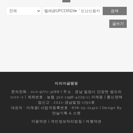
검색
글쓰기
아리아글램핑
문의전화 : 010-9771-3088 | 주소 : 경남 밀양시 단장면 범도리
1100-2 | 계좌번호 : 농협 302-1598-4229-11 이재용 | 통신판매
업신고 : 2021-경남밀양-1790호
대표자 : 이재용| 사업자등록번호 : 878-25-01410 | Design By
만날기획
&
스맨
이용약관
|
개인정보처리방침
|
여행약관