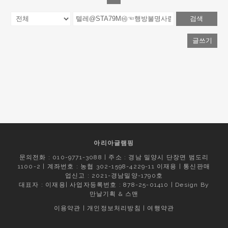
검색
글쓰기
아리아글램핑
문의전화 : 010-9771-3088 | 주소 : 경남 밀양시 단장면 범도리
1100-2 | 계좌번호 : 농협 302-1598-4229-11 이재용 | 통신판매
업신고 : 2021-경남밀양-1790호
대표자 : 이재용| 사업자등록번호 : 878-25-01410 | Design By
만날기획
&
스맨
이용약관
|
개인정보처리방침
|
여행약관