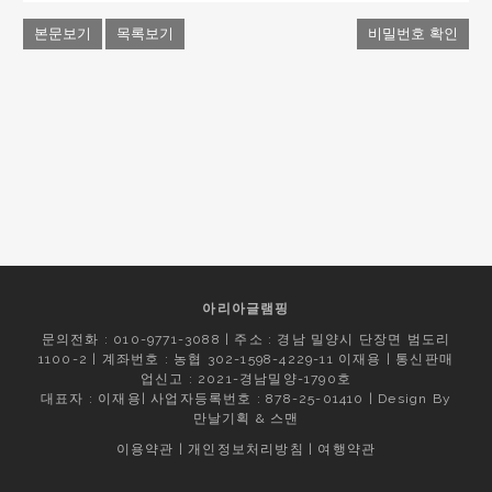
본문보기
목록보기
비밀번호 확인
아리아글램핑
문의전화 : 010-9771-3088 | 주소 : 경남 밀양시 단장면 범도리
1100-2 | 계좌번호 : 농협 302-1598-4229-11 이재용 | 통신판매
업신고 : 2021-경남밀양-1790호
대표자 : 이재용| 사업자등록번호 : 878-25-01410 | Design By
만날기획
&
스맨
이용약관
|
개인정보처리방침
|
여행약관