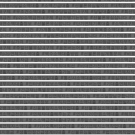
현역병사당일소액대출
,
#소액긴급대출
,
#선불폰유심팔아요
,
#대학생미필
내구제
,
#무조건소액대출
,
#백수당일급전내구제
,
#당일대출대부
,
#회선
액급전
,
#p2p소액급전내구제
,
#급전땡기는방법
,
#선불폰유심삽니다
,
#
대면소액대출정보
,
#선불폰유심팝니다
,
#단기연체기록대출
,
#소액내구
문의
,
#30만원급전
,
#가개통소액급전내구제
,
#신용회복중소액대출
,
#2
삽니다
,
#정수기내구제
,
#달림폰대포유심매입합니다
,
#가전내구제종류
,
선불유심가격
,
#인터넷테크추천
,
#급전대출드려요
,
#10등급연체자무직
내구제
,
#주말선불유심내구제
,
#용돈버는어플
,
#휴대폰소액결제대출
,
#
#p2p연체자소액대출
,
#백수소액대출방법
,
#선불폰유심개통문의
,
#바
정부긴급생활자금
,
#앱테크소액추천
,
#내구제소액당일대출
,
#병사소액급
액대출
,
#탬스뷰선불유심내구제최대회선
,
#비대면가전내구제문의
,
#만
생활자금대출
,
#신불통불소액대출가능
,
#긴급회복자금
,
#8등급연체자
0만원대출
,
#수급자소액당일대출
,
#통신사소액대출비대면
,
#유심재테크
생무이자대출
,
#인터넷무담보소액대출
,
#돈쉽게버는앱
,
#기대출연체자
대출내구제
,
#긴급재난특별운영자금
,
#미필대학생작업대출
,
#막폰유심매
다
,
#전국당일급전해결
,
#통신연체자소액급전가능
,
#토스실장님구합니다
의
,
#선불폰유심사는곳정보
,
#무직자연체자소액대출
,
#10만원급전빌리
오뱅크소액대출
,
#신용불량자소액작업대출
,
#선불유심소액대출문의
,
#
면소액급전문의
,
#연체자대출해주는곳
,
#연체자20만원소액대출
,
#해외
유심매입문의
,
#토스소액급전대출내구제
,
#주말소액급전대출
,
#재난지
복연체자소액대출
,
#카카오톡비상금대출
,
#장기연체자소액작업대출
,
#
계지원금
,
#생활안정긴급생계비대출
,
#선불유심팔아요
,
#법인소액작업