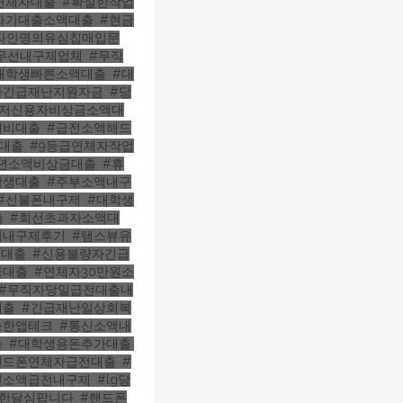
연체자대출
,
#확실한작업
자기대출소액대출
,
#현금
타인명의유심칩매입문
무선내구제업체
,
#무직
대학생빠른소액대출
,
#대
자긴급재난지원자금
,
#당
#저신용자비상금소액대
계비대출
,
#급전소액해드
대출
,
#9등급연체자작업
년소액비상금대출
,
#휴
학생대출
,
#주부소액내구
#선불폰내구제
,
#대학생
출
,
#회선초과자소액대
심내구제후기
,
#탬스뷰유
전대출
,
#신용불량자긴급
금대출
,
#연체자30만원소
#무직자당일급전대출내
대출
,
#긴급재난일상회복
능한앱테크
,
#통신소액내
출
,
#대학생용돈추가대출
,
핸드폰연체자급전대출
,
#
인소액급전내구제
,
#lg당
제한달심팝니다
,
#핸드폰