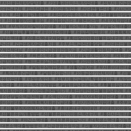
,
#저신용연체자당일대출
,
#기대출과다자소액작업대출
,
#정부지원긴급
비대면내구제
,
#만18세급전
,
#10만원개인돈
,
#비대면월변대출
,
#24시
내구제
,
#선불유심개통매입
,
#회선당9만원소액내구제
,
#신용불량자당일
다
,
#신용불량자선불유심
,
#유심칩삽니다
,
#용돈버는앱
,
#내구제작업대
연체
,
#무직자모바일비상금대출
,
#신불자소액대출가능
,
#당일소액대출
금
,
#선불유심후불유심
,
#무이자소액대출
,
#유심칩매입문의
,
#신용회복
미납소액대출
,
#각종소액내구제당일
,
#회선당10만원선불유심내구제
,
#
삽니다
,
#긴급생계자금대출지원
,
#주부소액급전대출당일
,
#비대면선불
구제연체대납
,
#소상공인긴급경영안정자금
,
#긴급생활안정자금대출
,
#
50만원소액대출
,
#빠른소액대출
,
#방역지원금및생계안정자금
,
#대학생
긴급지원자금
,
#핸드폰유심가전내구제방법
,
#10만원즉시대출
,
#kt소액
당일비대면대출
,
#달림유심매입문의
,
#생활긴급자금
,
#무서류비대면대
제
,
#특례보증긴급대출
,
#달림유심팝니다
,
#10등급장기연체자대출
,
#선
학생작업대출
,
#무방문개인돈
,
#정부지원긴급재난특별운영자금
,
#직장
소액대출
,
#유심소액내구제방법
,
#달림유심내구제소액
,
#후불유심내구
생계지원자금대출
,
#20만원급전빌리기
,
#회선당8만원선불유심내구제
,
#
청소년당일소액급전해결
,
#소액단기대출
,
#무직자대학생급전대출
,
#휴
생비상금대출
,
#피해회복지원금긴급대출
,
#단기연체자작업대출
,
#주부
기
,
#신불무직자연체자소액대출
,
#휴대폰내구제비대면
,
#비대면30만원
#선불폰유심개통방법
,
#선불폰유심20만원소액내구제
,
#통신사소액대
액대출가능
,
#야간소액대출
,
#대포폰유심삽니다
,
#대학생소액대출가능
휴대폰소액대출방법문의
,
#긴급경영안정자금
,
#신불자30만원소액대출