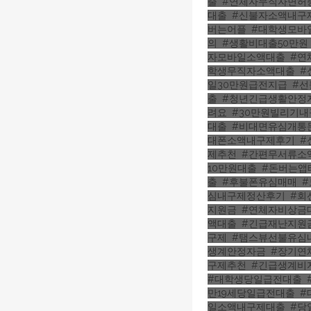
출
,
#연체자무직자면허
대출
,
#신불자소액내구
버는어플
,
#대학생모바
의
,
#생활비대출50만원
자모바일소액대출
,
#연
학생무직자소액대출
,
#
일30만원급전지급
,
#
출
,
#청년긴급생활안정
려요
,
#30만원빌리기내
대출
,
#비대면유심개통
대폰소액내구제후기
,
#
제추천
,
#간편무서류소
10만원대출
,
#돈버는앱
출
,
#후불폰유심매매
,
심내구제정산후기
,
#회
지원금
,
#연체자비상금
액대출
,
#긴급재난지원
구제
,
#탬스뷰선불유심
생계안정자금
,
#장기연
구제추천
,
#긴급생계비
#대학생당일급전대출
,
만19세당일급전대출
,
#
일소액내구제대출
,
#당