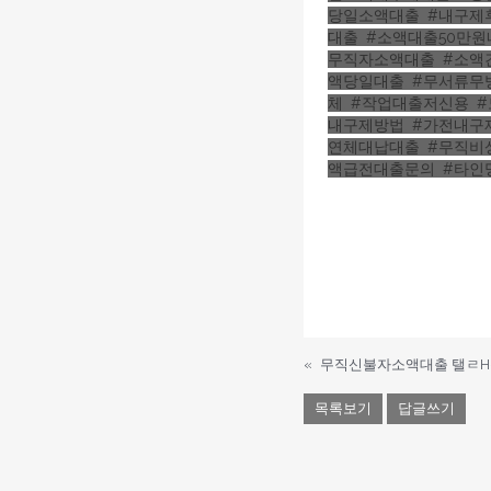
당일소액대출
,
#내구제
대출
,
#소액대출50만원
무직자소액대출
,
#소액
액당일대출
,
#무서류무
체
,
#작업대출저신용
,
내구제방법
,
#가전내구
연체대납대출
,
#무직비
액급전대출문의
,
#타인
«
목록보기
답글쓰기