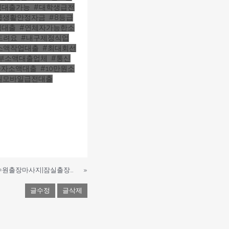
액대출가능
,
#대학생급전
급생활안정자금
,
#8등급
액대출
,
#연체자가능한소
드려요
,
#내구제정식업
세소액작업대출
,
#최대회선
부소액대출업체
,
#통신
급자소액대출
,
#10만원소
만원모바일급전대출
인천출장안마|부평출장마사지|수원출장마사지|잠실출장마사지|포천출장마사지|강북출장마사지massageredhome.com|남양주출장마사지massageredhome.com|일산출장마사지|포천출장안마|시흥출장마사지|구리출장마사지massa
»
글수정
글삭제