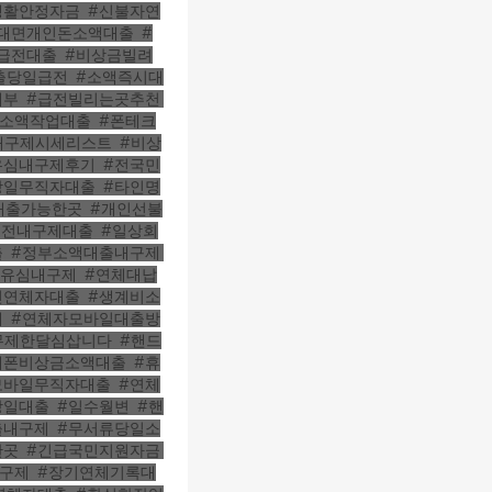
생활안정자금
,
#신불자연
비대면개인돈소액대출
,
#
급전대출
,
#비상금빌려
출당일급전
,
#소액즉시대
대부
,
#급전빌리는곳추천
,
자소액작업대출
,
#폰테크
내구제시세리스트
,
#비상
유심내구제후기
,
#전국민
당일무직자대출
,
#타인명
대출가능한곳
,
#개인선불
급전내구제대출
,
#일상회
출
,
#정부소액대출내구제
,
불유심내구제
,
#연체대납
인연체자대출
,
#생계비소
제
,
#연체자모바일대출방
무제한달심삽니다
,
#핸드
대폰비상금소액대출
,
#휴
모바일무직자대출
,
#연체
당일대출
,
#일수월변
,
#핸
출내구제
,
#무서류당일소
한곳
,
#긴급국민지원자금
,
내구제
,
#장기연체기록대