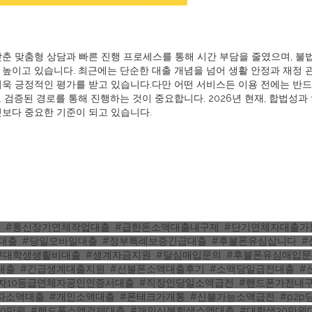
춘 맞춤형 상담과 빠른 진행 프로세스를 통해 시간 부담을 줄였으며, 불
높이고 있습니다. 최근에는 단순한 대출 개념을 넘어 생활 안정과 재정 
더욱 긍정적인 평가를 받고 있습니다.다만 어떤 서비스든 이용 전에는 반
 검증된 경로를 통해 진행하는 것이 중요합니다. 2026년 현재, 합법성과
엇보다 중요한 기준이 되고 있습니다.
화
,
#통신장기연체작업대출
,
#급한돈소액대출내구제
,
#단기연체자대출가
대출
,
#당일모바일대출
,
#정부특례보증긴급대출
,
#후불폰유심삽니다
,
#
#대학생생활비대출
,
#생계자금지원
,
#달심매입문의
,
#후불폰유심매입문
대출
,
#긴급생계대출지원
,
#선불폰소액대출후기
,
#소액당일급전대출
,
#
자10등급연체자공인인증서대출
,
#직장인당일소액급전
,
#핸드폰가전내
자소액대출
,
#개인소액대출
,
#폰테크가개통
,
#신불가능소액급전
,
#p2
10만원
,
#핸드폰소액결제대출
,
#개인신불회생소액대출
,
#대학생30만원