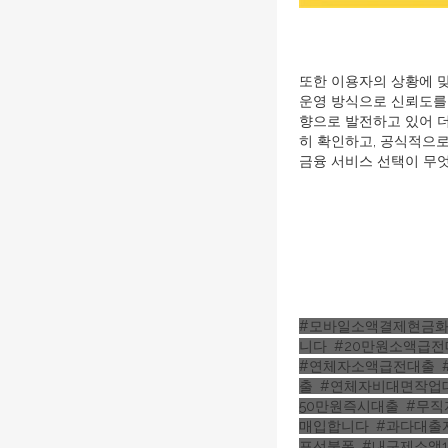
또한 이용자의 상황에 맞
운영 방식으로 신뢰도를 
향으로 발전하고 있어 
히 확인하고, 공식적으로
금융 서비스 선택이 무
#모바일소액결제현금
니다
,
#20만원소액급전
#연체자소액급전대출
,
출
,
#연체자비대면작업
50만원즉시대출
,
#무직
매입합니다
,
#과다대출
포선불폰
,
#내구제소액