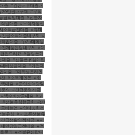
대출
,
#간단서류대출내
당20만원내구제
,
#무직
7등급작업대출
,
#신불자
제작업대출
,
#무직자통신
4시소액급전대출
,
#휴대
#긴급소액대출내구제
,
#
자작업대출
,
#p2p대학생
가전제품렌탈내구제
,
#대
로급전드려요
,
#달림폰가
전대출
,
#선불폰유심매입
19세비상금대출
,
#가전제
작업대출
,
#대학생온라인
추천
,
#소액개인돈
,
#현
소액대출
,
#군인소액당일
입문의
,
#긴급운영자금
,
,
#백수비상금대출
,
#50
기
,
#선불유심현금화
,
#50
현금버는앱
,
#인터넷회선
선불유심
,
#대포폰선불유
원긴급생활안정자금
,
#사
비대면당일급전대출
,
#정
대출문의
,
#선불유심팝니