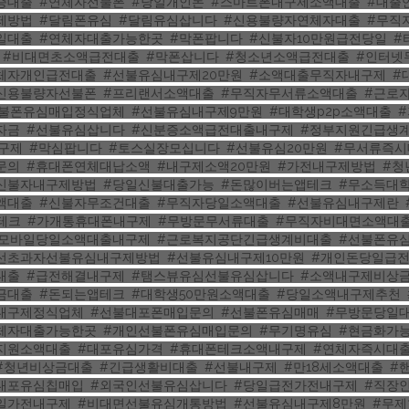
증대출
,
#연체자선불폰
,
#당일개인돈
,
#스마트폰내구제소액대출
,
#대출
제방법
,
#달림폰유심
,
#달림유심삽니다
,
#신용불량자연체자대출
,
#무직
일대출
,
#연체자대출가능한곳
,
#막폰팝니다
,
#신불자10만원급전당일
,
#
,
#비대면초소액급전대출
,
#막폰삽니다
,
#청소년소액급전대출
,
#인터넷
체자개인급전대출
,
#선불유심내구제20만원
,
#소액대출무직자내구제
,
#
신용불량자선불폰
,
#프리랜서소액대출
,
#무직자무서류소액대출
,
#근로
선불폰유심매입정식업체
,
#선불유심내구제9만원
,
#대학생p2p소액대출
,
자금
,
#선불유심삽니다
,
#신분증소액급전대출내구제
,
#정부지원긴급생
구제
,
#막심팝니다
,
#토스실장모십니다
,
#선불유심20만원
,
#무서류즉시
문의
,
#휴대폰연체대납소액
,
#내구제소액20만원
,
#가전내구제방법
,
#청
신불자내구제방법
,
#당일신불대출가능
,
#돈많이버는앱테크
,
#무소득대
액대출
,
#신불자무조건대출
,
#무직자당일소액대출
,
#선불유심내구제란
,
테크
,
#가개통휴대폰내구제
,
#무방문무서류대출
,
#무직자비대면소액대
#모바일당일소액대출내구제
,
#근로복지공단긴급생계비대출
,
#선불폰유
선초과자선불유심내구제방법
,
#선불유심내구제10만원
,
#개인돈당일급
대출
,
#급전해결내구제
,
#탬스뷰유심선불유심삽니다
,
#소액내구제비상
금대출
,
#돈되는앱테크
,
#대학생50만원소액대출
,
#당일소액내구제추천
,
내구제정식업체
,
#선불대포폰매입문의
,
#선불폰유심매매
,
#무방문당일
체자대출가능한곳
,
#개인선불폰유심매입문의
,
#무기명유심
,
#현금화가
지원소액대출
,
#대포유심가격
,
#휴대폰테크소액내구제
,
#연체자즉시대
#청년비상금대출
,
#긴급생활비대출
,
#선불내구제
,
#만18세소액대출
,
#
대포유심칩매입
,
#외국인선불유심삽니다
,
#당일급전가전내구제
,
#직장
일가전내구제
,
#비대면선불유심개통방법
,
#선불유심내구제8만원
,
#무