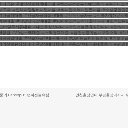
후기공유
,
#개인신불회생내구제
,
#탬스뷰선불유심매입문의
,
#누구나소
내구제
,
#연체자당일비대면대출
,
#비대면소액개인돈대출
,
#소상공인긴
간편급전대출
,
#긴급자금직장인대출
,
#간편긴급자금
,
#신불자휴대폰소
방문대출
,
#당일입금소액대출
,
#30만원소액급전대출내구제
,
#소액달돈
#모바일무서류대출
,
#대포유심삽니다
,
#개인선불폰유심팝니다
,
#만19
제당일
,
#20살소액대출
,
#소액결제대출
,
#급전선불유심내구제소액
,
#대
상금당일대출
,
#신불자급전내구제문의
,
#15만원급한돈드려요
,
#기초수
명의선불유심삽니다
,
#달심매입합니다
,
#폰소액내구제대출문의
,
#50
무직신불자소액대출 탤ㄹH문의 Banonpi 바넌피선불유심내구제 강원도24시간당일소액급전대출 돈쉽게버는앱 선불유심내구제20만원 XEC