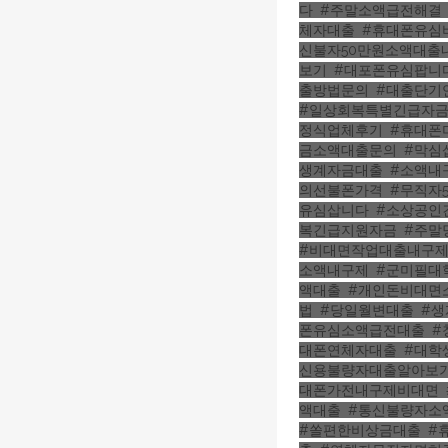
다
,
#주말소액급전해결
체자대출
,
#휴대폰유심
신불자50만원소액대출
보기
,
#대포폰유심팝니
출방법문의
,
#대출단기
#일상회복특별긴급자
정식업체후기
,
#휴대폰
금소액대출문의
,
#막심
생계자금대출
,
#소액내
의선불폰가격
,
#무직자
유심삽니다
,
#소상공인
복긴급지원자금
,
#주말
#비대면작업대출내구
소액내구제
,
#군미필대
액대출
,
#개인돈비대면
법
,
#당일월변대출
,
#
폰유심소액급전대출
,
#
대폰연체자대출
,
#대학
신용불량자대출알아보
대폰가전내구제비대면
,
액대출
,
#통신불량자소
#쏠편한비상금대출
,
#