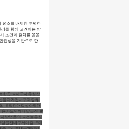
법 요소를 배제한 투명한
관리를 함께 고려하는 방
드시 조건과 절차를 꼼꼼
 안전성을 기반으로 한
능한곳
,
#내구제유심삽
신불자가전내구제종류
,
의
,
#착한대학생소액대
신용카드연체대납급전
,
#
구제방법문의
,
#선불유심
p당일급전내구제대출
,
#대
대출
,
#상조내구제방법
,