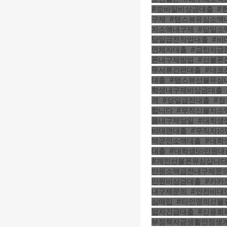
#모바일비상금대출
,
#
구제
,
#탬스뷰유심소액
자소액내구제
,
#당일소
당일급전작업대출
,
#비
연체자대출
,
#급한자금
폰내구제방법
,
#선불폰
무서류간편대출
,
#대포
대출
,
#탬스뷰선불유심
학생내구제비상금대출
,
격
,
#당일급전대출
,
#
합니다
,
#무직신불자소
품내구제당일
,
#대학생
비대면대출
,
#무직자1
역군인소액대출
,
#대학
대출
,
#대학생50만원
#개인선불폰유심삽니
만원소액급전내구제문
만원비상금대출
,
#카카
내구제문의
,
#안전비대
심매입
,
#타인명의선불
업자긴급대출
,
#신용회
부정책자금생활안정생